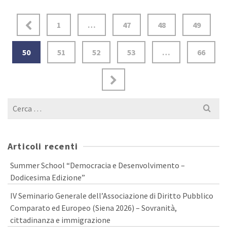
1
…
47
48
49
50
51
52
53
…
66
Cerca
per:
Articoli recenti
Summer School “Democracia e Desenvolvimento –
Dodicesima Edizione”
IV Seminario Generale dell’Associazione di Diritto Pubblico
Comparato ed Europeo (Siena 2026) – Sovranità,
cittadinanza e immigrazione