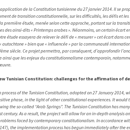
 application de la Constitution tunisienne du 27 janvier 2014. Il se pr
t de transition constitutionnelle, sur les difficultés, les défis et les
si la première étude, menée selon cette approche, portant sur la transi
 des ainsi-dits « Printemps arabes ». Néanmoins, un certain écart entr
tre étude essayera de relever le défi de « mesurer » cet écart dans c
 « autochtone » bien que « influencée » par la communauté internatio
ème siècle. Ce projet permettra, par conséquent, d’approfondir l’an
e ainsi que les enjeux du constitutionnalisme contemporain, notammen
 œuvre.
w Tunisian Constitution: challenges for the affirmation of 
 process of the Tunisian Constitution, adopted on 27 January 2014, wit
nsitive phase, in the light of other constitutional experiences. It would t
owing the so-called “Arab Springs”. The Tunisian Constitution has man
st century. As a result, the project will allow for an in-depth analysi
e problems faced by contemporary constitutionalism. In accordance with
45-147), the implementation process has begun immediately after the entr