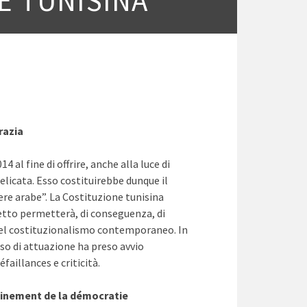
E TUNISINA”
razia
al fine di offrire, anche alla luce di
 delicata. Esso costituirebbe dunque il
vere arabe”. La Costituzione tunisina
getto permetterà, di conseguenza, di
 del costituzionalismo contemporaneo. In
sso di attuazione ha preso avvio
faillances e criticità.
acinement de la démocratie