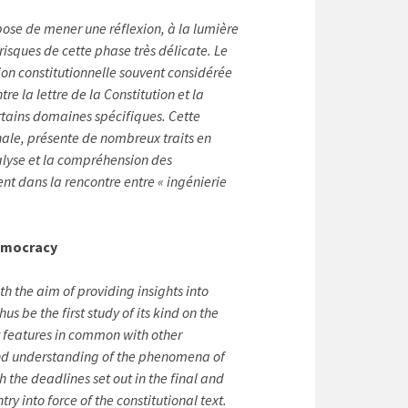
opose de mener une réflexion, à la lumière
 risques de cette phase très délicate. Le
tion constitutionnelle souvent considérée
e la lettre de la Constitution et la
ertains domaines spécifiques.
Cette
nale, présente de nombreux traits en
alyse et la compréhension des
t dans la rencontre entre « ingénierie
democracy
h the aim of providing insights into
hus be the first study of its kind on the
y features in common with other
s and understanding of the phenomena of
 the deadlines set out in the final and
y into force of the constitutional text.