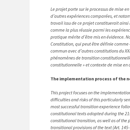
Le projet porte sur le processus de mise en
d’autres expériences comparées, et notammen
travail issu de ce projet constituerait ain
comme la plus réussie parmi les expériences
pratique mérite d’être mis en évidence. No
Constitution, qui peut être définie comme
commun avec d’autres constitutions du XXI
phénomènes de transition constitutionnell
constitutionnelle » et contexte de mise en
The implementation process of the ne
This project focuses on the implementation
difficulties and risks of this particularly se
most successful transition experience foll
constitutional texts adopted during the 21
constitutional transition, as well as of th
transitional provisions of the text (Art. 1