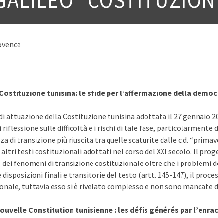
ALILEO “COSTITUZION
rovence
Costituzione tunisina: le sfide per l’affermazione della democ
i attuazione della Costituzione tunisina adottata il 27 gennaio 2014 
 riflessione sulle difficoltà e i rischi di tale fase, particolarmente
za di transizione più riuscita tra quelle scaturite dalle c.d. “prima
ltri testi costituzionali adottati nel corso del XXI secolo. Il pro
e dei fenomeni di transizione costituzionale oltre che i problemi
disposizioni finali e transitorie del testo (artt. 145-147), il proce
ionale, tuttavia esso si è rivelato complesso e non sono mancate dé
ouvelle Constitution tunisienne : les défis générés par l’enr