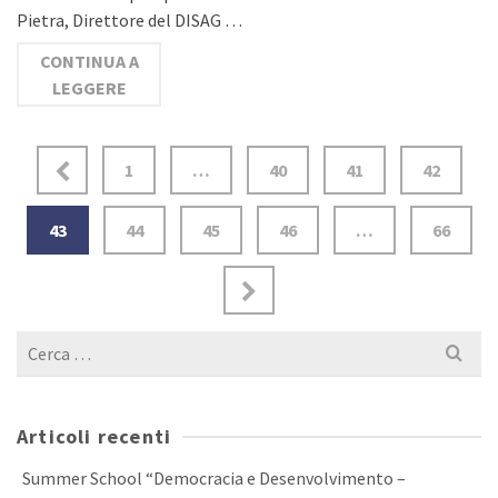
Pietra, Direttore del DISAG …
CONTINUA A
LEGGERE
1
…
40
41
42
43
44
45
46
…
66
Cerca
per:
Articoli recenti
Summer School “Democracia e Desenvolvimento –