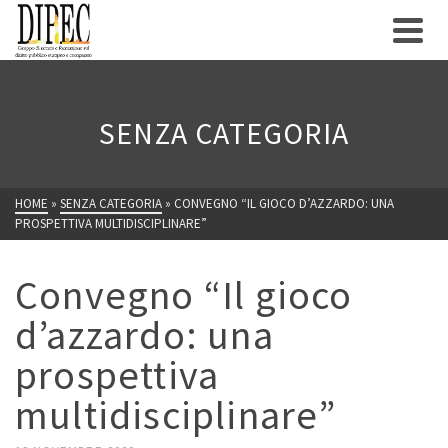
SENZA CATEGORIA
HOME
»
SENZA CATEGORIA
»
CONVEGNO “IL GIOCO D’AZZARDO: UNA
PROSPETTIVA MULTIDISCIPLINARE”
Convegno “Il gioco
d’azzardo: una
prospettiva
multidisciplinare”