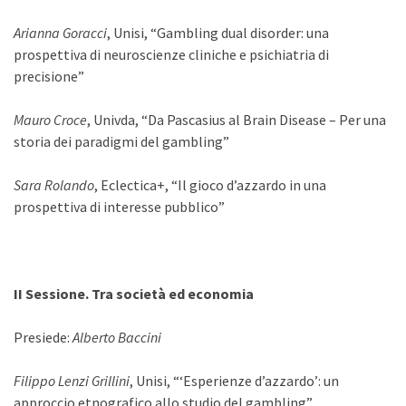
Arianna Goracci
, Unisi, “Gambling dual disorder: una
prospettiva di neuroscienze cliniche e psichiatria di
precisione”
Mauro Croce
, Univda, “Da Pascasius al Brain Disease – Per una
storia dei paradigmi del gambling”
Sara Rolando
, Eclectica+, “Il gioco d’azzardo in una
prospettiva di interesse pubblico”
II Sessione. Tra società ed economia
Presiede:
Alberto Baccini
Filippo Lenzi Grillini
, Unisi, “‘Esperienze d’azzardo’: un
approccio etnografico allo studio del gambling”