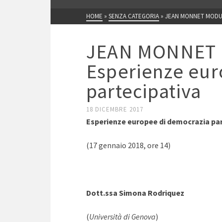
HOME
»
SENZA CATEGORIA
»
JEAN MONNET MODUL
JEAN MONNET 
Esperienze eur
partecipativa
18 DICEMBRE 2017
Esperienze europee di democrazia par
(17 gennaio 2018, ore 14)
Dott.ssa Simona Rodriquez
(
Università di Genova
)