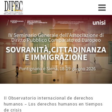
Go
Go
to
to
slide
slide
II Observatorio internacional de derechos
1
2
humanos – Los derechos humanos en tiempos
de crisis